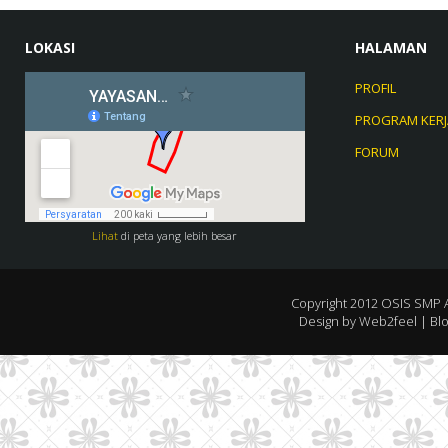
LOKASI
HALAMAN
PROFIL
PROGRAM KERJ
FORUM
Lihat
di peta yang lebih besar
Copyright 2012
OSIS SMP 
Design by
Web2feel
| Bl