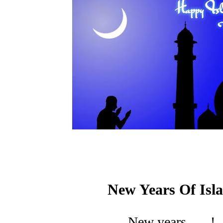
New Years Of Isl
New years.......!