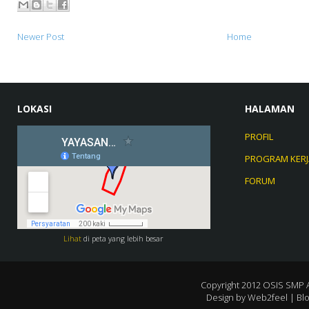
Newer Post
Home
LOKASI
HALAMAN
PROFIL
PROGRAM KERJ
FORUM
Lihat
di peta yang lebih besar
Copyright 2012
OSIS SMP 
Design by
Web2feel
| Bl