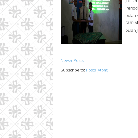
Juli s
Period
bulan 
SMP Al
bulan J
Newer Posts
Subscribe to:
Posts (Atom)