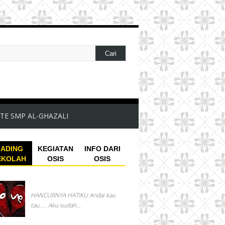
TE SMP AL-GHAZALI
ADING
KEGIATAN
INFO DARI
EKOLAH
OSIS
OSIS
HANCURNYA HATIKU Andai kau
tau….. Aku sudah...