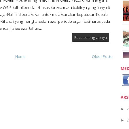
/d Desember 2016 dengan disaksikan semua siswa siswi dan guru.
e OSIS kali ini bersifat khusus karena masa baktinya yang hanya 6
saja. Hal ini diberlakukan untuk melaksanakan keputusan Kepala
-Ghazali yang mengharuskan awal periode organisasi harus pada
anuari, alias awal tahun...
Baca selengkapnya
Home
Older Posts
MED
ARS
2
►
2
►