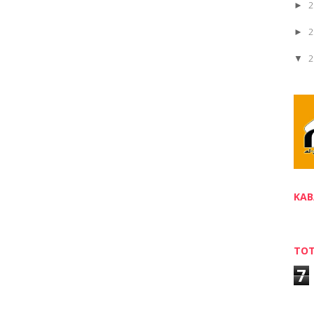
2
►
2
►
2
▼
KAB
TOT
2
►
7
2
►