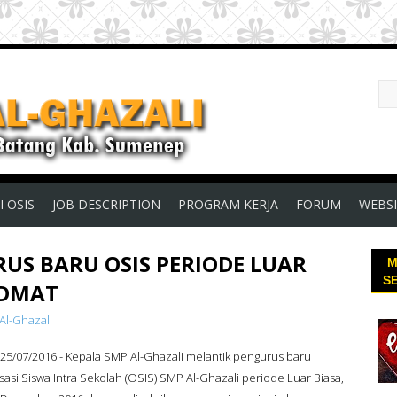
I OSIS
JOB DESCRIPTION
PROGRAM KERJA
FORUM
WEBSI
US BARU OSIS PERIODE LUAR
M
S
IDMAT
Al-Ghazali
 25/07/2016 - Kepala SMP Al-Ghazali melantik pengurus baru
sasi Siswa Intra Sekolah (OSIS) SMP Al-Ghazali periode Luar Biasa,