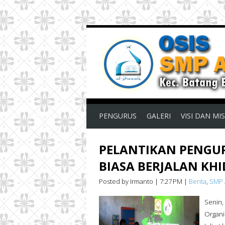
PENGURUS
GALERI
VISI DAN MIS
PELANTIKAN PENGUR
BIASA BERJALAN KH
Posted by Irmanto
|
7:27 PM
|
Berita
,
SMP 
Senin,
Organi