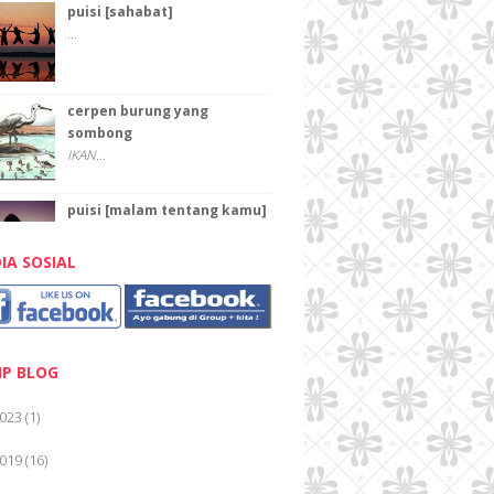
puisi [sahabat]
...
cerpen burung yang
sombong
IKAN...
puisi [malam tentang kamu]
...
IA SOSIAL
PAHLAWAN
Pahlawan Karena pahlawan kita
dapat keluar rumah...
IP BLOG
PAHLAWAN
023
(1)
TEKA-TEKI "PAHLAWAN ...
019
(16)