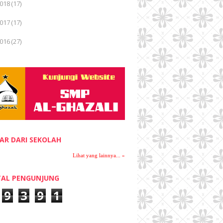
018
(17)
Lihat Tulisan Lain »
017
(17)
016
(27)
November 2016
(12)
►
October 2016
(7)
►
September 2016
(4)
►
July 2016
(1)
▼
PELANTIKAN PENGURUS BARU OSIS
AR DARI SEKOLAH
PERIODE LUAR BIASA B...
Lihat yang lainnya... »
April 2016
(3)
►
AL PENGUNJUNG
015
(28)
9
3
9
1
014
(12)