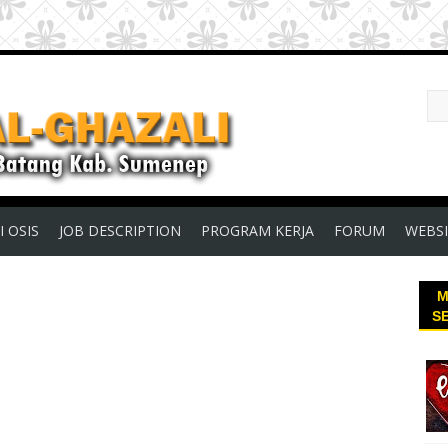
I OSIS
JOB DESCRIPTION
PROGRAM KERJA
FORUM
WEBSI
M
S