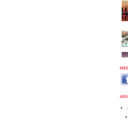
MED
ARS
2
▼