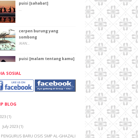
puisi [sahabat]
...
cerpen burung yang
sombong
IKAN...
puisi [malam tentang kamu]
...
IA SOSIAL
PAHLAWAN
Pahlawan Karena pahlawan kita
dapat keluar rumah...
IP BLOG
PAHLAWAN
023
(1)
TEKA-TEKI "PAHLAWAN ...
July 2023
(1)
▼
PENGURUS BARU OSIS SMP AL-GHAZALI