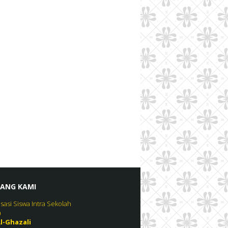
ANG KAMI
sasi Siswa Intra Sekolah
)
l-Ghazali