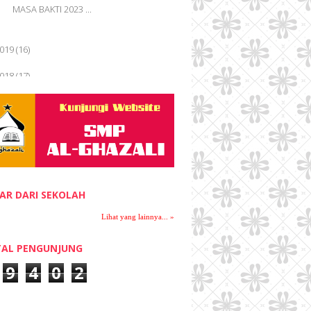
Lihat Tulisan Lain »
MASA BAKTI 2023 ...
019
(16)
018
(17)
017
(17)
016
(27)
015
(28)
014
(12)
AR DARI SEKOLAH
013
(14)
Lihat yang lainnya... »
012
(18)
AL PENGUNJUNG
9
4
0
2