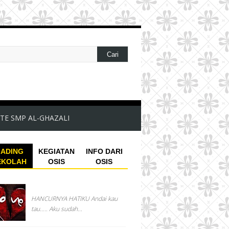
TE SMP AL-GHAZALI
ADING
KEGIATAN
INFO DARI
EKOLAH
OSIS
OSIS
HANCURNYA HATIKU Andai kau
tau….. Aku sudah...