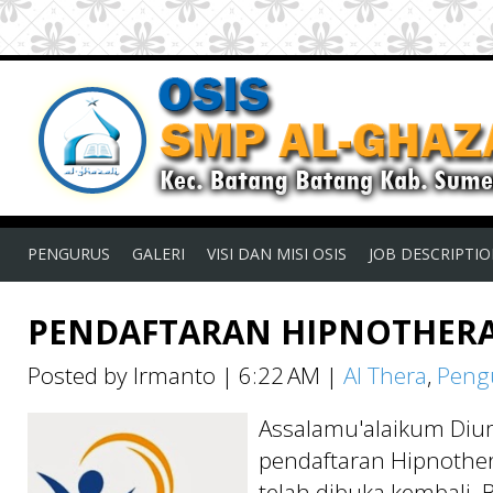
PENGURUS
GALERI
VISI DAN MISI OSIS
JOB DESCRIPTI
PENDAFTARAN HIPNOTHERA
Posted by Irmanto
|
6:22 AM
|
Al Thera
,
Pen
Assalamu'alaikum Di
pendaftaran Hipnothera
telah dibuka kembali. 