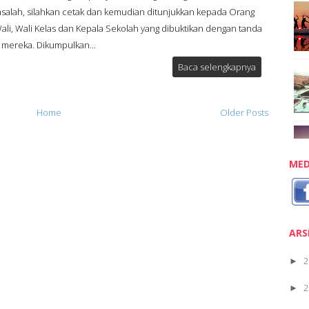
salah, silahkan cetak dan kemudian ditunjukkan kepada Orang
Wali, Wali Kelas dan Kepala Sekolah yang dibuktikan dengan tanda
 mereka. Dikumpulkan...
Baca selengkapnya
Home
Older Posts
MED
ARS
2
►
2
►