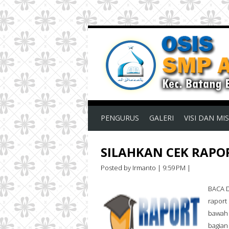
PENGURUS
GALERI
VISI DAN MIS
SILAHKAN CEK RAPOR
Posted by Irmanto
|
9:59 PM
|
BACA D
raport 
bawah i
bagian