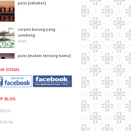
puisi [sahabat]
...
cerpen burung yang
sombong
IKAN...
puisi [malam tentang kamu]
...
IA SOSIAL
PAHLAWAN
Pahlawan Karena pahlawan kita
dapat keluar rumah...
IP BLOG
PAHLAWAN
023
(1)
TEKA-TEKI "PAHLAWAN ...
019
(16)