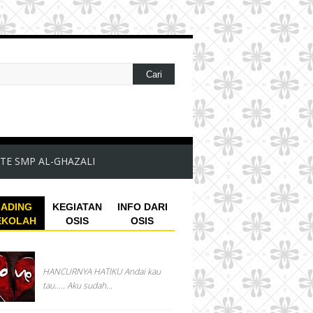
TE SMP AL-GHAZALI
ADING
KEGIATAN
INFO DARI
EKOLAH
OSIS
OSIS
HANCURNYA HATIKU Andai kau
tau….. Aku sudah...