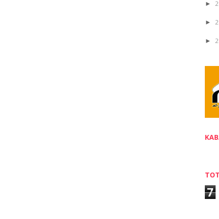
2
►
2
►
2
►
2
►
2
▼
KAB
TOT
7