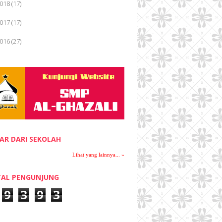
018
(17)
Lihat Tulisan Lain »
017
(17)
016
(27)
015
(28)
014
(12)
December 2014
(1)
▼
SILAHKAN CEK RAPORTMU!!!
November 2014
(2)
►
AR DARI SEKOLAH
October 2014
(1)
►
Lihat yang lainnya... »
March 2014
(3)
►
AL PENGUNJUNG
February 2014
(3)
9
3
9
3
►
January 2014
(2)
►