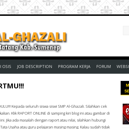
I OSIS
JOB DESCRIPTION
PROGRAM KERJA
FORUM
WEBSI
TMU!!!
M
S
ULU!!! Kepada seluruh siswa siswi SMP Al-Ghazali. Silahkan cek
kalian. Klik RAPORT ONLINE di samping kiri blog ini atau gambar di
ni. Jika ada masalah dengan raport atau nilai, silahkan hubungi
 Tata Usaha atau guru pelajaran masing masing. Kalau sudah tidak