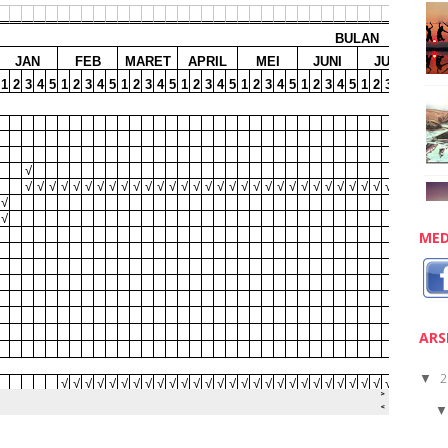
MED
ARS
2
▼