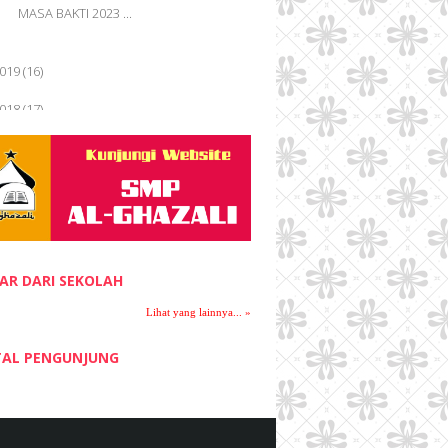
Lihat Tulisan Lain »
MASA BAKTI 2023 ...
019
(16)
018
(17)
017
(17)
016
(27)
015
(28)
014
(12)
AR DARI SEKOLAH
013
(14)
Lihat yang lainnya... »
012
(18)
AL PENGUNJUNG