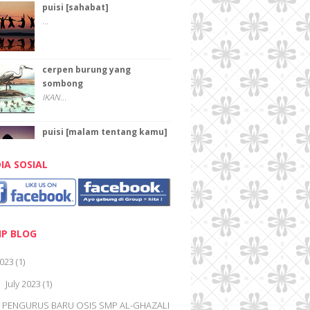
puisi [sahabat]
...
cerpen burung yang
sombong
IKAN...
puisi [malam tentang kamu]
...
IA SOSIAL
PAHLAWAN
Pahlawan Karena pahlawan kita
dapat keluar rumah...
IP BLOG
PAHLAWAN
023
(1)
TEKA-TEKI "PAHLAWAN ...
July 2023
(1)
▼
PENGURUS BARU OSIS SMP AL-GHAZALI