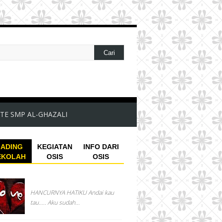
TE SMP AL-GHAZALI
ADING
KEGIATAN
INFO DARI
EKOLAH
OSIS
OSIS
HANCURNYA HATIKU Andai kau
tau….. Aku sudah...