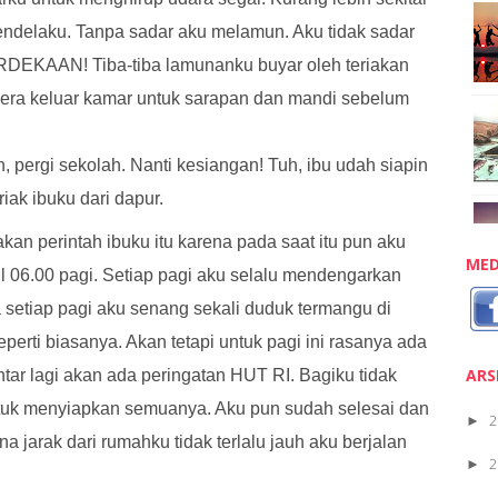
endelaku. Tanpa sadar aku melamun. Aku tidak sadar
DEKAAN! Tiba-tiba lamunanku buyar oleh teriakan
era keluar kamar untuk sarapan dan mandi sebelum
n, pergi sekolah. Nanti kesiangan! Tuh, ibu udah siapin
iak ibuku dari dapur.
an perintah ibuku itu karena pada saat itu pun aku
MED
l 06.00 pagi. Setiap pagi aku selalu mendengarkan
na setiap pagi aku senang sekali duduk termangu di
seperti biasanya. Akan tetapi untuk pagi ini rasanya ada
ARS
tar lagi akan ada peringatan HUT RI. Bagiku tidak
uk menyiapkan semuanya. Aku pun sudah selesai dan
2
►
a jarak dari rumahku tidak terlalu jauh aku berjalan
2
►