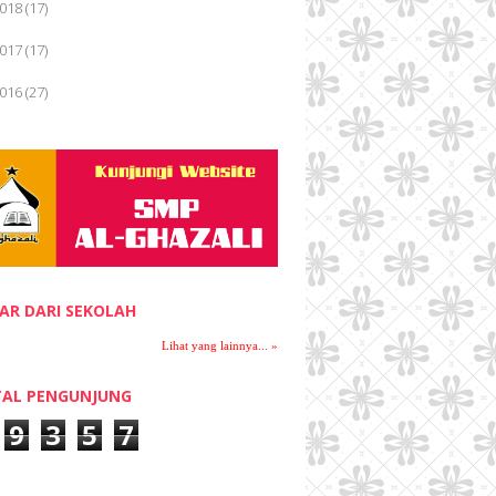
018
(17)
Lihat Tulisan Lain »
017
(17)
016
(27)
November 2016
(12)
►
October 2016
(7)
►
September 2016
(4)
▼
CERPEN
LAGU 17 AGUSTUS
AR DARI SEKOLAH
PUISI
Lihat yang lainnya... »
DIALOG ALLAH DENGAN HAMBANYA
AL PENGUNJUNG
July 2016
(1)
►
9
3
5
7
April 2016
(3)
►