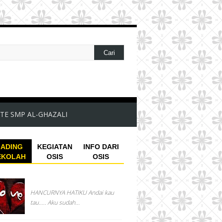
TE SMP AL-GHAZALI
ADING
KEGIATAN
INFO DARI
EKOLAH
OSIS
OSIS
HANCURNYA HATIKU Andai kau
tau….. Aku sudah...