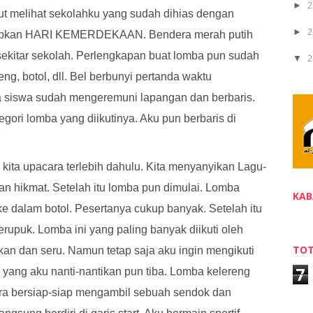
2
►
ut melihat sekolahku yang sudah dihias dengan
2
►
iapkan HARI KEMERDEKAAN. Bendera merah putih
 sekitar sekolah. Perlengkapan buat lomba pun sudah
2
▼
eng, botol, dll. Bel berbunyi pertanda waktu
 siswa sudah mengeremuni lapangan dan berbaris.
gori lomba yang diikutinya. Aku pun berbaris di
kita upacara terlebih dahulu. Kita menyanyikan Lagu-
n hikmat. Setelah itu lomba pun dimulai. Lomba
KAB
e dalam botol. Pesertanya cukup banyak. Setelah itu
rupuk. Lomba ini yang paling banyak diikuti oleh
TOT
kan dan seru. Namun tetap saja aku ingin mengikuti
7
 yang aku nanti-nantikan pun tiba. Lomba kelereng
era bersiap-siap mengambil sebuah sendok dan