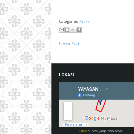
Categories:
Artikel
Newer Post
LOKASI
Lihat
di peta yang lebih besar