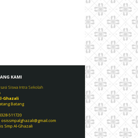
ANG KAMI
sasi Siswa Intra Sekolah
)
l-Ghazali
atang Batang
 0328-511720
: osissmpalghazali@gmail.com
sis Smp Al-Ghazali