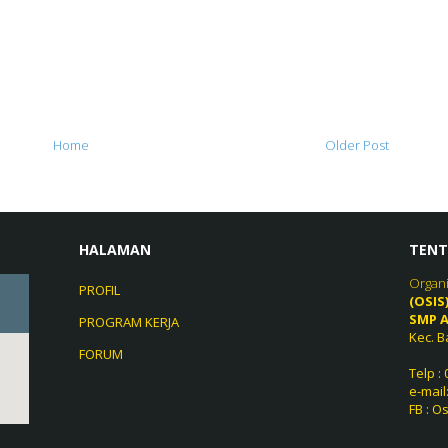
Home
Older Post
HALAMAN
TENT
Organi
PROFIL
(OSIS
SMP A
PROGRAM KERJA
Kec. B
FORUM
Telp :
e-mail
FB : O