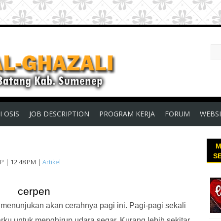
I OSIS
JOB DESCRIPTION
PROGRAM KERJA
FORUM
WEBSI
M
S
EP
|
12:48 PM
|
Artikel
cerpen
 menunjukan akan cerahnya pagi ini. Pagi-pagi sekali
u untuk menghirup udara segar. Kurang lebih sekitar