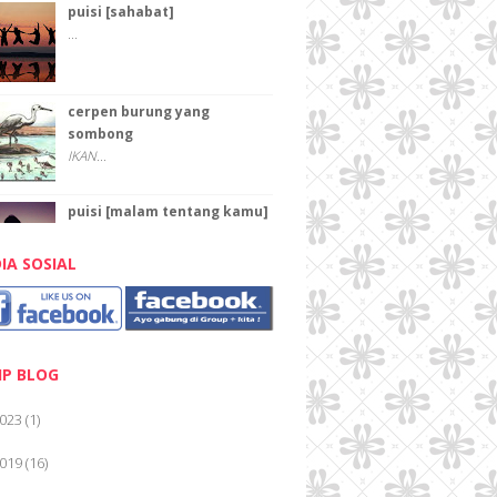
puisi [sahabat]
...
cerpen burung yang
sombong
IKAN...
puisi [malam tentang kamu]
...
IA SOSIAL
PAHLAWAN
Pahlawan Karena pahlawan kita
dapat keluar rumah...
IP BLOG
PAHLAWAN
023
(1)
TEKA-TEKI "PAHLAWAN ...
019
(16)