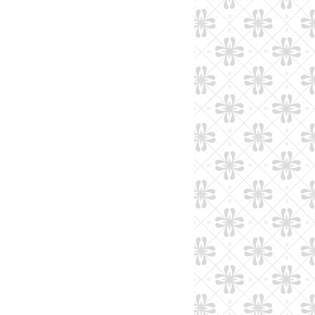
015
(28)
014
(12)
013
(14)
012
(18)