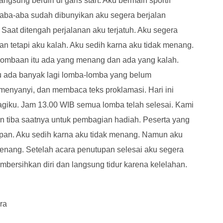
ngsung berdiri di garis start. Aku bermain sportif
2
►
 aba-aba sudah dibunyikan aku segera berjalan
2
►
 Saat ditengah perjalanan aku terjatuh. Aku segera
n tetapi aku kalah. Aku sedih karna aku tidak menang.
2
►
rlombaan itu ada yang menang dan ada yang kalah.
2
►
itu ada banyak lagi lomba-lomba yang belum
enyanyi, dan membaca teks proklamasi. Hari ini
giku. Jam 13.00 WIB semua lomba telah selesai. Kami
an tiba saatnya untuk pembagian hadiah. Peserta yang
an. Aku sedih karna aku tidak menang. Namun aku
menang. Setelah acara penutupan selesai aku segera
bersihkan diri dan langsung tidur karena kelelahan.
ra