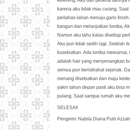
kelereng. Aku dan peserta lainnya la
karena aku tidak mau curang. Saat
perlahan-lahan menuju garis finish.
bangun dan melanjutkan lomba. Aka
Namun aku tahu kalau disetiap pe
Aku pun tidak sedih lagi. Setelah 
kusebutkan. Ada lomba mewarnai, m
adalah hari yang menyenangkan ba
semua pun beristirahat sejenak. D
menang disebutkan dan maju kedep
yakin tahun depan pasti aku bisa 
pulang. Saat sampai rumah aku mem
SELESAI!
Pengirim: Nabila Diana Putri Azzah