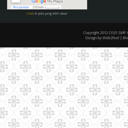
Lihat
di peta yang lebih besar
Copyright 2012
OSIS SMP 
Design by
Web2feel
| Bl