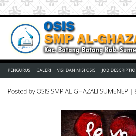
PENGURUS
GALERI
VISI DAN MISI OSIS
JOB DESCRIPTI
Posted by OSIS SMP AL-GHAZALI SUMENEP
|