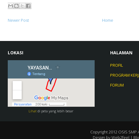
Newer Post
Home
LOKASI
HALAMAN
PROFIL
PROGRAM KERJ
FORUM
Lihat
di peta yang lebih besar
Copyright 2012
OSIS SMP 
Design by
Web2feel
| Bl