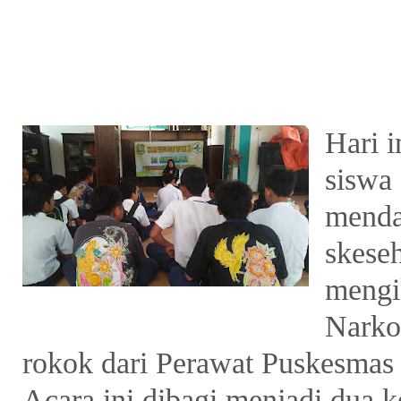
Hari i
siswa
menda
skese
mengik
Narko
rokok dari Perawat Puskesmas
Acara ini dibagi menjadi dua k