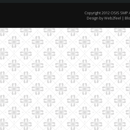
Copyright 2012
OSIS SMP 
Design by
Web2feel
| Bl