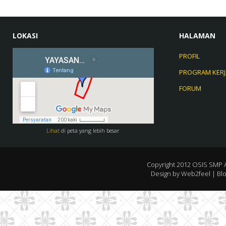
LOKASI
HALAMAN
PROFIL
PROGRAM KERJ
FORUM
Lihat
di peta yang lebih besar
Copyright 2012
OSIS SMP 
Design by
Web2feel
| Bl