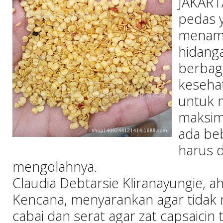
JAKARTA
pedas 
menam
hidanga
berbag
keseha
untuk 
maksima
ada be
harus d
mengolahnya.
Claudia Debtarsie Kliranayungie, ah
Kencana, menyarankan agar tidak
cabai dan serat agar zat capsaicin 