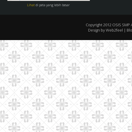
Lihat
di peta yang lebih besar
Copyright 2012
OSIS SMP 
Design by
Web2feel
| Bl