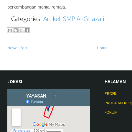
perkembangan mental remaja.
Categories:
Artikel
,
SMP Al-Ghazali
Newer Post
Home
LOKASI
HALAMAN
PROFIL
PROGRAM KERJ
FORUM