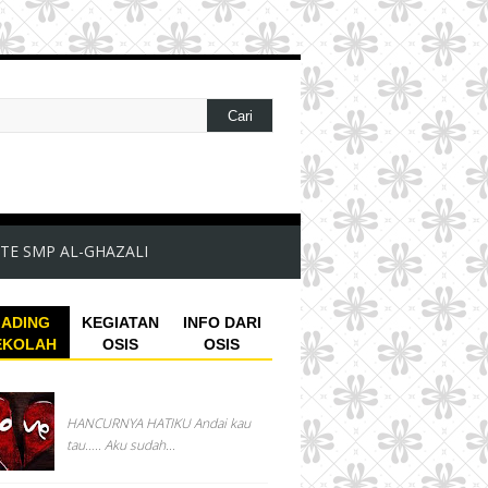
TE SMP AL-GHAZALI
ADING
KEGIATAN
INFO DARI
EKOLAH
OSIS
OSIS
HANCURNYA HATIKU Andai kau
tau….. Aku sudah...