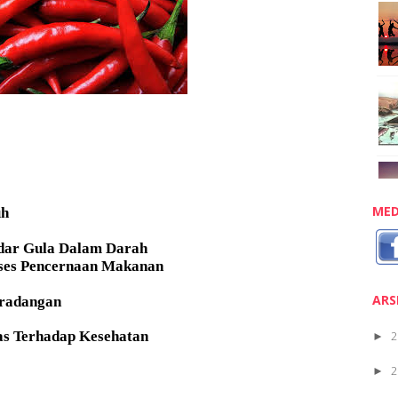
MED
uh
dar Gula Dalam Darah
es Pencernaan Makanan
ARS
eradangan
s Terhadap Kesehatan
2
►
2
►