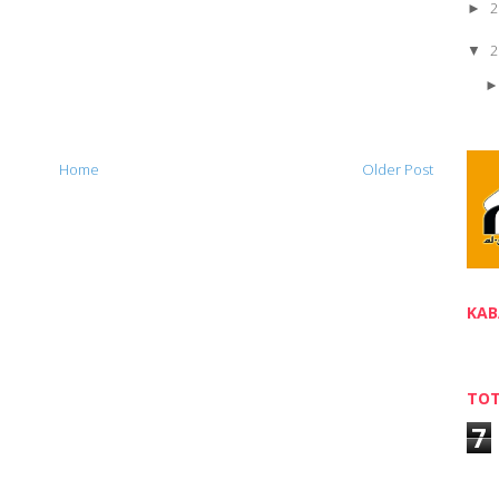
2
►
2
▼
Home
Older Post
KAB
TOT
7