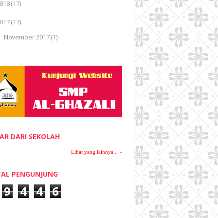
018
(17)
Lihat Tulisan Lain »
017
(17)
November 2017
(1)
►
October 2017
(5)
►
September 2017
(1)
►
April 2017
(7)
▼
MANFAAT DAN BAHAYA AIR PUTIH
TEKA-TEKI SEDERHANA
AR DARI SEKOLAH
PUISI PERJUANGAN
Lihat yang lainnya... »
PUISI PENGORBANAN
AL PENGUNJUNG
MANFAAT DAN BAHAYA LIDAH BUAYA
9
4
4
6
MANFAAT DAN BAHAYA CABAI BAGI
KESEHATAN