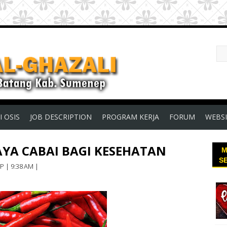
I OSIS
JOB DESCRIPTION
PROGRAM KERJA
FORUM
WEBSI
YA CABAI BAGI KESEHATAN
M
S
EP
|
9:38 AM
|