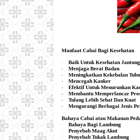
Manfaat Cabai Bagi Kesehatan
Baik Untuk Kesehatan Jantung
·
Menjaga Berat Badan
·
Meningkatkan Kekebalan Tub
·
Mencegah Kanker
·
Efektif Untuk Menurunkan Ka
·
Membantu Memperlancar Pros
·
Tulang Lebih Sehat Dan Kuat
·
Mengurangi Berbagai Jenis P
·
Bahaya Cabai atau Makanan Peda
Bahaya Bagi Lambung
·
Penyebab Maag Akut
·
Penyebab Tukak Lambung
·