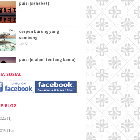
puisi [sahabat]
...
cerpen burung yang
sombong
IKAN...
puisi [malam tentang kamu]
...
IA SOSIAL
PAHLAWAN
Pahlawan Karena pahlawan kita
dapat keluar rumah...
IP BLOG
PAHLAWAN
023
(1)
TEKA-TEKI "PAHLAWAN ...
019
(16)