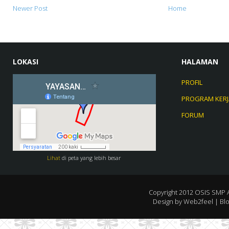
Newer Post
Home
LOKASI
HALAMAN
PROFIL
PROGRAM KERJ
FORUM
Lihat
di peta yang lebih besar
Copyright 2012
OSIS SMP 
Design by
Web2feel
| Bl